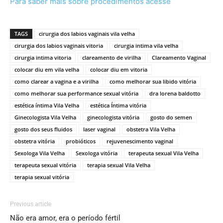
Para saber mais sobre procedimentos acesse
TAGS
cirurgia dos labios vaginais vila velha
cirurgia dos labios vaginais vitoria
cirurgia intima vila velha
cirurgia intima vitoria
clareamento de virilha
Clareamento Vaginal
colocar diu em vila velha
colocar diu em vitoria
como clarear a vagina e a virilha
como melhorar sua libido vitória
como melhorar sua performance sexual vitória
dra lorena baldotto
estética íntima Vila Velha
estética Íntima vitória
Ginecologista Vila Velha
ginecologista vitória
gosto do semen
gosto dos seus fluidos
laser vaginal
obstetra Vila Velha
obstetra vitória
probióticos
rejuvenescimento vaginal
Sexologa Vila Velha
Sexologa vitória
terapeuta sexual Vila Velha
terapeuta sexual vitória
terapia sexual Vila Velha
terapia sexual vitória
Previous article
Não era amor, era o período fértil