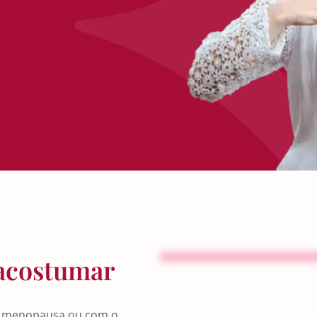
 acostumar
a menopausa ou com o