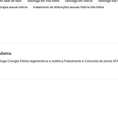
o falar de sexo
Sexologa em Vila Velha
Sexologa em vitória
Sexologa Vila 
erapia sexual vitória
tratamento de disfunções sexuais Vitória Vila Velha
ldotto
loga Cirurgia Íntima regenerativa e estética Palestrante e Colunista do jornal 