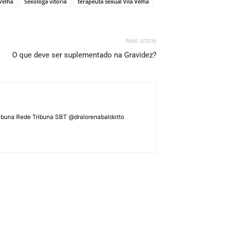
Velha
Sexologa vitória
terapeuta sexual Vila Velha
Next article
O que deve ser suplementado na Gravidez?
ATribuna Rede Tribuna SBT @dralorenabaldotto