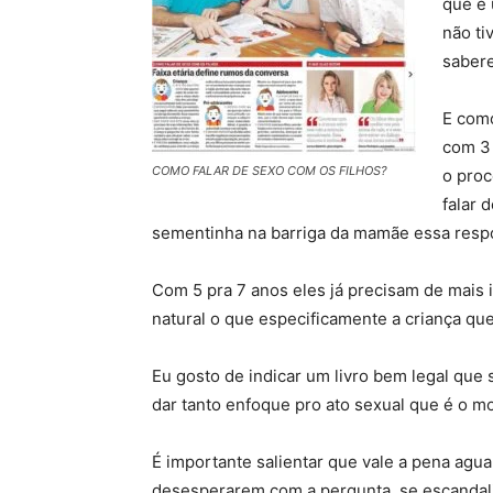
que é 
não ti
saber
E como
com 3 
COMO FALAR DE SEXO COM OS FILHOS?
o proc
falar 
sementinha na barriga da mamãe essa respos
Com 5 pra 7 anos eles já precisam de mais 
natural o que especificamente a criança quer
Eu gosto de indicar um livro bem legal qu
dar tanto enfoque pro ato sexual que é o mot
É importante salientar que vale a pena agu
desesperarem com a pergunta, se escandaliz