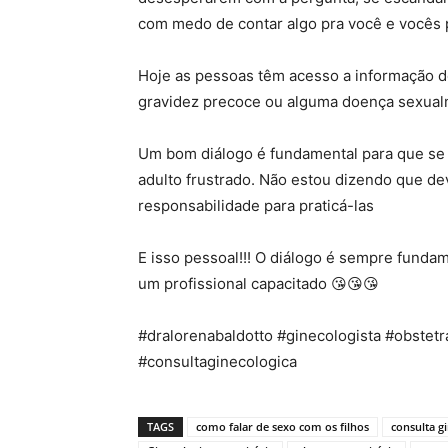
com medo de contar algo pra você e vocês p
Hoje as pessoas têm acesso a informação d
gravidez precoce ou alguma doença sexualme
Um bom diálogo é fundamental para que se 
adulto frustrado. Não estou dizendo que de
responsabilidade para praticá-las
E isso pessoal!!! O diálogo é sempre fundam
um profissional capacitado 😘😘😘
#dralorenabaldotto #ginecologista #obstet
#consultaginecologica
TAGS
como falar de sexo com os filhos
consulta g