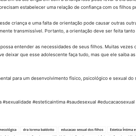
recisam estabelecer uma relação de confiança com os filhos pr
esde criança e uma falta de orientação pode causar outras ou
nte transmissível. Portanto, a orientação deve ser feita tan
possa entender as necessidades de seus filhos. Muitas vezes o
ve deixar que esse adolescente faça tudo, mas que ele saiba a
ental para um desenvolvimento físico, psicológico e sexual do 
ra #sexualidade #esteticaintima #saudesexual #educacaosexual
inecológica
dra lorena baldotto
educacao sexual dos filhos
Estetica Íntima 