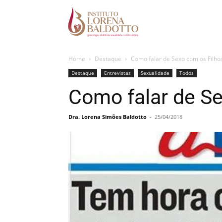
Home
Destaque
Como falar de Sexo com os Filho
Destaque
Entrevistas
Sexualidade
Todos
Como falar de Se
Dra. Lorena Simões Baldotto
-
25/04/2018