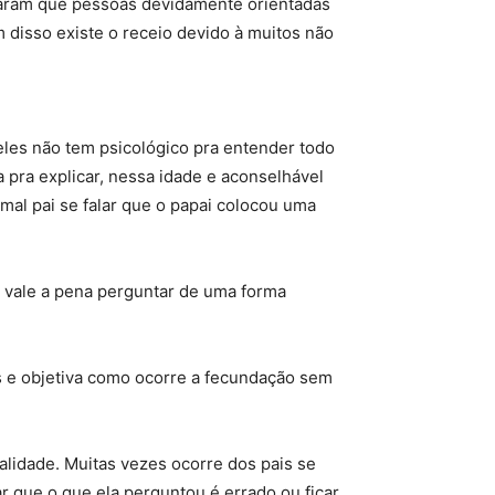
varam que pessoas devidamente orientadas
m disso existe o receio devido à muitos não
eles não tem psicológico pra entender todo
a pra explicar, nessa idade e aconselhável
mal pai se falar que o papai colocou uma
o vale a pena perguntar de uma forma
s e objetiva como ocorre a fecundação sem
alidade. Muitas vezes ocorre dos pais se
r que o que ela perguntou é errado ou ficar