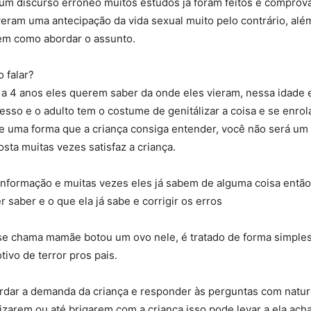
um discurso errôneo muitos estudos já foram feitos e compro
veram uma antecipação da vida sexual muito pelo contrário, alé
em como abordar o assunto.
 falar?
a 4 anos eles querem saber da onde eles vieram, nessa idade 
esso e o adulto tem o costume de genitálizar a coisa e se enrol
de uma forma que a criança consiga entender, você não será um 
ta muitas vezes satisfaz a criança.
informação e muitas vezes eles já sabem de alguma coisa entã
 saber e o que ela já sabe e corrigir os erros
e se chama mamãe botou um ovo nele, é tratado de forma simple
ivo de terror pros pais.
ardar a demanda da criança e responder às perguntas com natur
arem ou até brigarem com a criança isso pode levar a ela acha