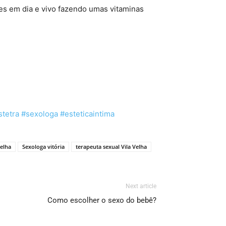
s em dia e vivo fazendo umas vitaminas
stetra
#sexologa
#esteticaintima
Velha
Sexologa vitória
terapeuta sexual Vila Velha
Next article
Como escolher o sexo do bebê?