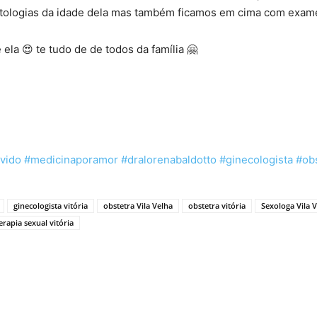
tologias da idade dela mas também ficamos em cima com exame
la 😍 te tudo de de todos da família 🤗
vido
#medicinaporamor
#dralorenabaldotto
#ginecologista
#ob
ginecologista vitória
obstetra Vila Velha
obstetra vitória
Sexologa Vila 
erapia sexual vitória