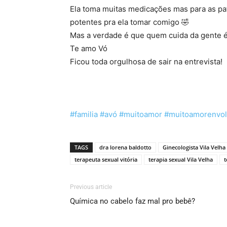
Ela toma muitas medicações mas para as pa
potentes pra ela tomar comigo 🤣
Mas a verdade é que quem cuida da gente é e
Te amo Vó
Ficou toda orgulhosa de sair na entrevista!
#familia
#avó
#muitoamor
#muitoamorenvol
TAGS
dra lorena baldotto
Ginecologista Vila Velha
terapeuta sexual vitória
terapia sexual Vila Velha
t
Previous article
Química no cabelo faz mal pro bebê?