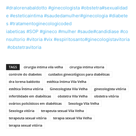
#dralorenabaldotto
#ginecologista
#obstetra
#sexualidad
e
#esteticaintima
#saudedamulher
#ginecologia
#diabete
s
#tratamentoginecologicoded
iabeticas
#SOP
#gineco
#mulher
#saude
#candidiase
#co
nsultorio
#vitoria
#vix
#espiritosanto
#ginecologistavitoria
#obstetravitoria
TAGS
cirurgia intima vila velha
cirurgia intima vitoria
controle do diabetes
cuidados ginecológicos para diabéticas
dra lorena baldotto
estética íntima Vila Velha
estética Íntima vitória
Ginecologista Vila Velha
ginecologista vitória
infertilidade em diabéticas
obstetra Vila Velha
obstetra vitória
ovários policísticos em diabéticas
Sexologa Vila Velha
Sexologa vitória
terapeuta sexual Vila Velha
terapeuta sexual vitória
terapia sexual Vila Velha
terapia sexual vitória