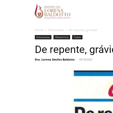
Home
Entrevistas
De repente, grávida!
Entrevistas
Obstetrícia
Todos
De repente, grávi
Dra. Lorena Simões Baldotto
-
18/10/2021