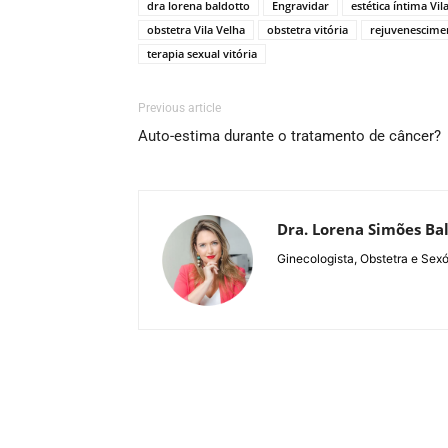
dra lorena baldotto
Engravidar
estética íntima Vil
obstetra Vila Velha
obstetra vitória
rejuvenescime
terapia sexual vitória
Previous article
Auto-estima durante o tratamento de câncer?
Dra. Lorena Simões Ba
Ginecologista, Obstetra e Sexó