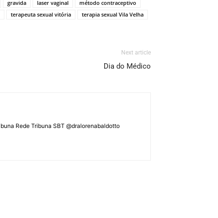
gravida
laser vaginal
método contraceptivo
terapeuta sexual vitória
terapia sexual Vila Velha
Next article
Dia do Médico
ATribuna Rede Tribuna SBT @dralorenabaldotto