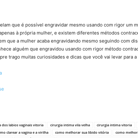
evelam que é possível engravidar mesmo usando com rigor um m
apenas à própria mulher, e existem diferentes métodos contrac
s em que a mulher acaba engravidando mesmo seguindo com disc
nhece alguém que engravidou usando com rigor método contra
e trago muitas curiosidades e dicas que você vai levar para a 
a
se
a dos labios vaginais vitoria
cirurgia intima vila velha
cirurgia intima vitoria
mo clarear a vagina e a virilha
como melhorar sua libido vitória
como melhora