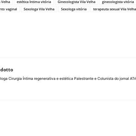
a Velha
estética Íntima vitória
Ginecologista Vila Velha
ginecologista vitória
nto vaginal
Sexologa Vila Velha
Sexologa vitória
terapeuta sexual Vila Velha
ldotto
loga Cirurgia Íntima regenerativa e estética Palestrante e Colunista do jornal 