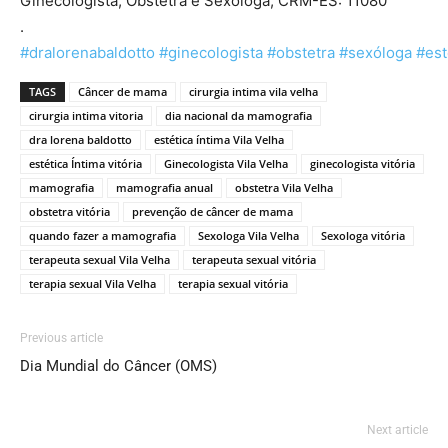
Ginecologista, Obstetra e Sexóloga, CRM-ES: 11080
.
#dralorenabaldotto
#ginecologista
#obstetra
#sexóloga
#est
TAGS
Câncer de mama
cirurgia intima vila velha
cirurgia intima vitoria
dia nacional da mamografia
dra lorena baldotto
estética íntima Vila Velha
estética Íntima vitória
Ginecologista Vila Velha
ginecologista vitória
mamografia
mamografia anual
obstetra Vila Velha
obstetra vitória
prevenção de câncer de mama
quando fazer a mamografia
Sexologa Vila Velha
Sexologa vitória
terapeuta sexual Vila Velha
terapeuta sexual vitória
terapia sexual Vila Velha
terapia sexual vitória
Previous article
Dia Mundial do Câncer (OMS)
Next article