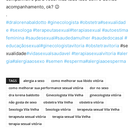
acompanhamento, ok?
😉
.
#dralorenabaldotto
#ginecologista
#obstetra
#sexualidad
e
#sexologa
#terapeutasexual
#terapiasexual
#autoestima
feminina
#saudesexual
#saudedamulher
#saudedocasal
#
educaçãosexual
#ginecologistavitoria
#obstetravitoria
#se
xualidade
#vidasexualsaudavel
#terapiasexualvitoria
#aler
gia
#alergiaaosexo
#semen
#esperma
#alergiaaoesperma
TAGS
alergia a sexo
como melhorar sua libido vitória
como melhorar sua performance sexual vitória
dor no sexo
dra lorena baldotto
Ginecologista Vila Velha
ginecologista vitória
não gosta de sexo
obstetra Vila Velha
obstetra vitória
Sexologa Vila Velha
Sexologa vitória
terapeuta sexual Vila Velha
terapeuta sexual vitória
terapia sexual Vila Velha
terapia sexual vitória