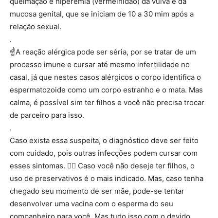
queimação e hiperemia (vermelhidão) da vulva e da
mucosa genital, que se iniciam de 10 a 30 mim após a
relação sexual.
.
☝️
A reação alérgica pode ser séria, por se tratar de um
processo imune e cursar até mesmo infertilidade no
casal, já que nestes casos alérgicos o corpo identifica o
espermatozoide como um corpo estranho e o mata. Mas
calma, é possível sim ter filhos e você não precisa trocar
de parceiro para isso.
.
Caso exista essa suspeita, o diagnóstico deve ser feito
com cuidado, pois outras infecções podem cursar com
esses sintomas.
👩‍⚕️
Caso você não deseje ter filhos, o
uso de preservativos é o mais indicado. Mas, caso tenha
chegado seu momento de ser mãe, pode-se tentar
desenvolver uma vacina com o esperma do seu
companheiro para você. Mas tudo isso com o devido