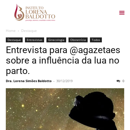
Home
Destaque
Destaque
Entrevistas
Ginecologia
Obstetrícia
Todos
Entrevista para @agazetaes
sobre a influência da lua no
parto.
Dra. Lorena Simões Baldotto
-
30/12/2019
0