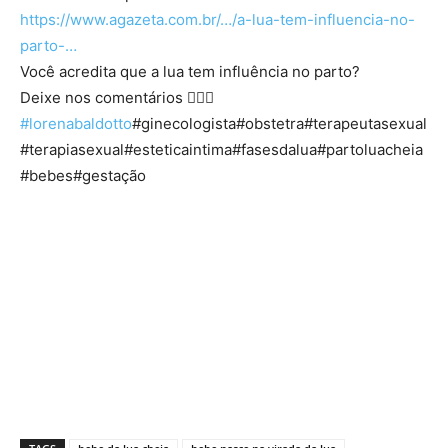
https://www.agazeta.com.br/…/a-lua-tem-influencia-no-
parto-…
Você acredita que a lua tem influência no parto?
Deixe nos comentários 👇🏻🌚
#
lorenabaldotto
#ginecologista#obstetra#terapeutasexual
#terapiasexual#esteticaintima#fasesdalua#partoluacheia
#bebes#gestação