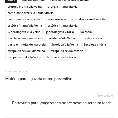
TAGS
bebe da lua cheia
bebe nasce na virada da lua
cirurgia intima vila velha
cirurgia intima vitoria
como melhorar sua libido vitória
como melhorar sua performance sexual vitória
dra lorena baldotto
estética íntima Vila Velha
estética Íntima vitória
Ginecologista Vila Velha
ginecologista vitória
lua cheia
lua cheia nasce mais bebe
obstetra Vila Velha
obstetra vitória
parto em noite de lua cheia
Sexologa Vila Velha
Sexologa vitória
terapeuta sexual Vila Velha
terapeuta sexual vitória
terapia sexual Vila Velha
terapia sexual vitória
Previous article
Matéria para agazeta sobre preventivo
Next article
Entrevista para @agazetaes sobre sexo na terceira idade.