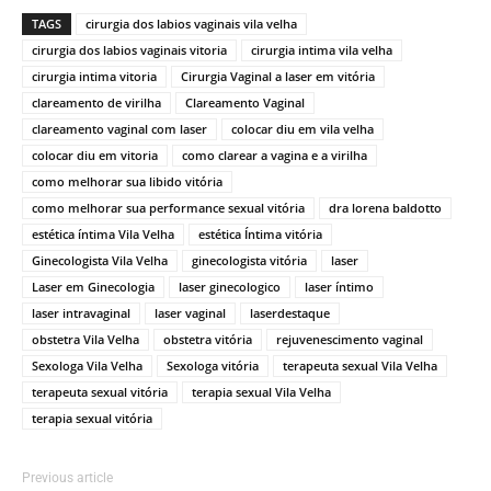
TAGS
cirurgia dos labios vaginais vila velha
cirurgia dos labios vaginais vitoria
cirurgia intima vila velha
cirurgia intima vitoria
Cirurgia Vaginal a laser em vitória
clareamento de virilha
Clareamento Vaginal
clareamento vaginal com laser
colocar diu em vila velha
colocar diu em vitoria
como clarear a vagina e a virilha
como melhorar sua libido vitória
como melhorar sua performance sexual vitória
dra lorena baldotto
estética íntima Vila Velha
estética Íntima vitória
Ginecologista Vila Velha
ginecologista vitória
laser
Laser em Ginecologia
laser ginecologico
laser íntimo
laser intravaginal
laser vaginal
laserdestaque
obstetra Vila Velha
obstetra vitória
rejuvenescimento vaginal
Sexologa Vila Velha
Sexologa vitória
terapeuta sexual Vila Velha
terapeuta sexual vitória
terapia sexual Vila Velha
terapia sexual vitória
Previous article