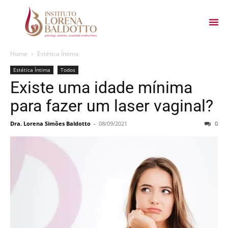
Home
Estética Íntima
Estética Íntima
Todos
Existe uma idade mínima
para fazer um laser vaginal?
Dra. Lorena Simões Baldotto
-
08/09/2021
0