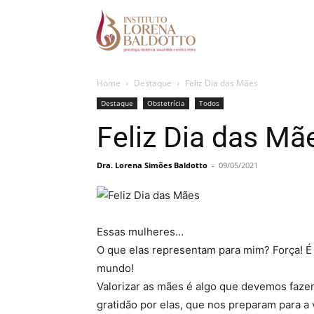
Home
Destaque
Feliz Dia das Mães
Destaque
Obstetrícia
Todos
Feliz Dia das Mã
Dra. Lorena Simões Baldotto
-
09/05/2021
Essas mulheres…
O que elas representam para mim? Força! É 
mundo!
Valorizar as mães é algo que devemos fazer
gratidão por elas, que nos preparam para a