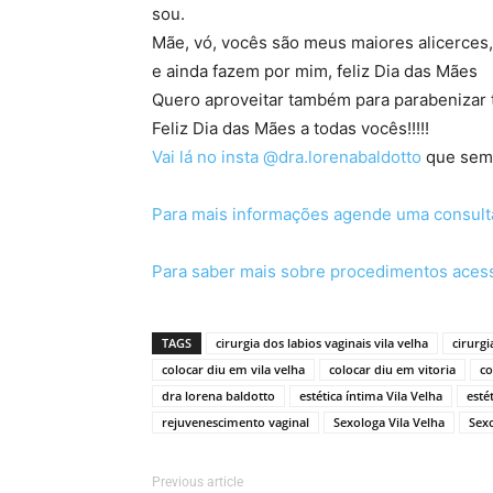
sou.
Mãe, vó, vocês são meus maiores alicerces
e ainda fazem por mim, feliz Dia das Mães
Quero aproveitar também para parabenizar t
Feliz Dia das Mães a todas vocês!!!!!
Vai lá no insta @dra.lorenabaldotto
que sempr
Para mais informações agende uma consult
Para saber mais sobre procedimentos aces
TAGS
cirurgia dos labios vaginais vila velha
cirurgi
colocar diu em vila velha
colocar diu em vitoria
co
dra lorena baldotto
estética íntima Vila Velha
esté
rejuvenescimento vaginal
Sexologa Vila Velha
Sexo
Previous article