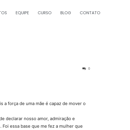
TOS
EQUIPE
CURSO
BLOG
CONTATO
0
ois a força de uma mãe é capaz de mover o
 de declarar nosso amor, admiração e
o. Foi essa base que me fez a mulher que