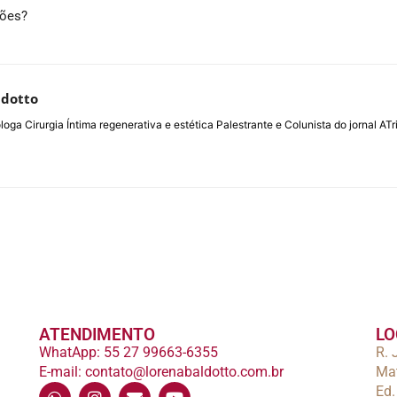
ções?
ldotto
loga Cirurgia Íntima regenerativa e estética Palestrante e Colunista do jornal 
ATENDIMENTO
LO
WhatApp: 55 27 99663-6355
R. 
E-mail: contato@lorenabaldotto.com.br
Mat
Ed.