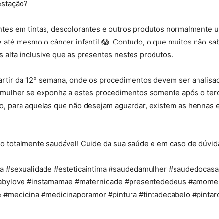
estação?
tes em tintas, descolorantes e outros produtos normalmente ut
até mesmo o câncer infantil 😱. Contudo, o que muitos não sa
is alta inclusive que as presentes nestes produtos.
rtir da 12° semana, onde os procedimentos devem ser analisad
mulher se exponha a estes procedimentos somente após o tercei
o, para aquelas que não desejam aguardar, existem as hennas e
ção totalmente saudável! Cuide da sua saúde e em caso de dúvi
cia #sexualidade #esteticaintima #saudedamulher #saudedocas
babylove #instamamae #maternidade #presentededeus #amomeu
e #medicina #medicinaporamor #pintura #tintadecabelo #pinta