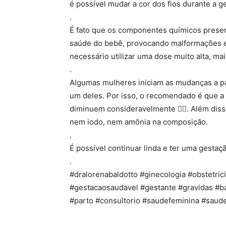
é possível mudar a cor dos fios durante a g
.
É fato que os componentes químicos presen
saúde do bebê, provocando malformações e 
necessário utilizar uma dose muito alta, ma
.
Algumas mulheres iniciam as mudanças a pa
um deles. Por isso, o recomendado é que a 
diminuem consideravelmente ☝🏼. Além diss
nem iodo, nem amônia na composição.
.
É possível continuar linda e ter uma gesta
.
#dralorenabaldotto #ginecologia #obstetri
#gestacaosaudavel #gestante #gravidas #
#parto #consultorio #saudefeminina #saud