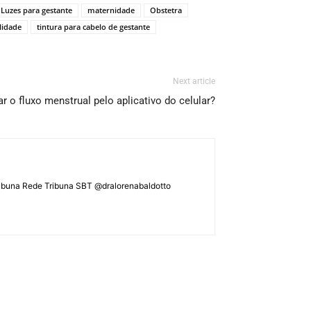
Luzes para gestante
maternidade
Obstetra
lidade
tintura para cabelo de gestante
Next article
ar o fluxo menstrual pelo aplicativo do celular?
ATribuna Rede Tribuna SBT @dralorenabaldotto