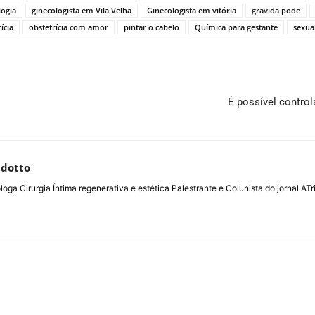
logia
ginecologista em Vila Velha
Ginecologista em vitória
gravida pode
ícia
obstetrícia com amor
pintar o cabelo
Química para gestante
sexua
É possível control
ldotto
loga Cirurgia Íntima regenerativa e estética Palestrante e Colunista do jornal 