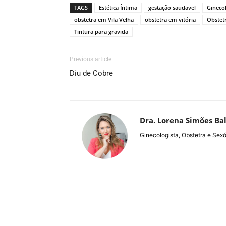
TAGS
Estética Íntima
gestação saudavel
Gineco
obstetra em Vila Velha
obstetra em vitória
Obstetr
Tintura para gravida
Previous article
Diu de Cobre
Dra. Lorena Simões Ba
Ginecologista, Obstetra e Sexó