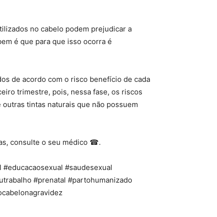
ilizados no cabelo podem prejudicar a
bem é que para que isso ocorra é
os de acordo com o risco benefício de cada
ro trimestre, pois, nessa fase, os riscos
 outras tintas naturais que não possuem
das, consulte o seu médico ☎.
al #educacaosexual #saudesexual
trabalho #prenatal #partohumanizado
rocabelonagravidez