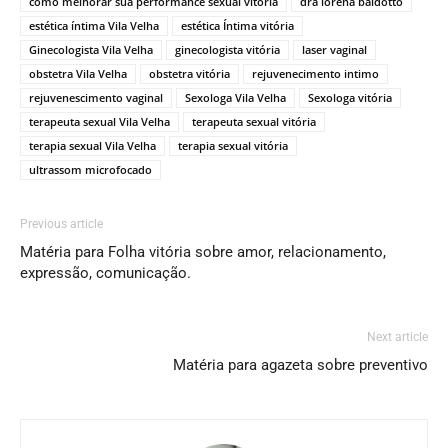
como melhorar sua performance sexual vitória
dra lorena baldotto
estética íntima Vila Velha
estética Íntima vitória
Ginecologista Vila Velha
ginecologista vitória
laser vaginal
obstetra Vila Velha
obstetra vitória
rejuvenecimento intimo
rejuvenescimento vaginal
Sexologa Vila Velha
Sexologa vitória
terapeuta sexual Vila Velha
terapeuta sexual vitória
terapia sexual Vila Velha
terapia sexual vitória
ultrassom microfocado
Previous article
Matéria para Folha vitória sobre amor, relacionamento,
expressão, comunicação.
Next article
Matéria para agazeta sobre preventivo