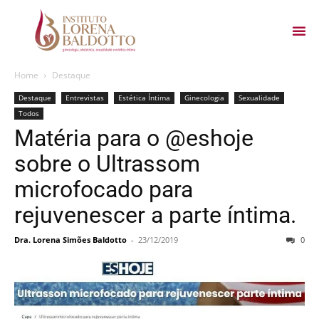
Home
Destaque
Destaque
Entrevistas
Estética Íntima
Ginecologia
Sexualidade
Todos
Matéria para o @eshoje
sobre o Ultrassom
microfocado para
rejuvenescer a parte íntima.
Dra. Lorena Simões Baldotto
-
23/12/2019
0