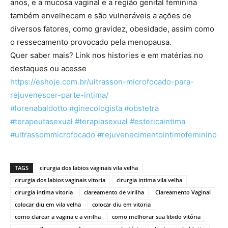
anos, e a mucosa vaginal e a região genital feminin
a
também envelhecem e são vulneráveis a ações de
diversos fatores, como gravidez, obesidade, assim como
o ressecamento provocado pela menopausa.
Quer saber mais? Link nos histories e em matérias no
destaques ou acesse
https://eshoje.com.br/
ultrasson-microfocado-para-
rejuvenescer-parte-intima/
#lorenabaldotto
#ginecologista
#obstetra
#terapeutasexual
#terapiasexual
#estericaintima
#ultrassommicrofocado
#rejuvenecimentointimofemi
nino
TAGS
cirurgia dos labios vaginais vila velha
cirurgia dos labios vaginais vitoria
cirurgia intima vila velha
cirurgia intima vitoria
clareamento de virilha
Clareamento Vaginal
colocar diu em vila velha
colocar diu em vitoria
como clarear a vagina e a virilha
como melhorar sua libido vitória