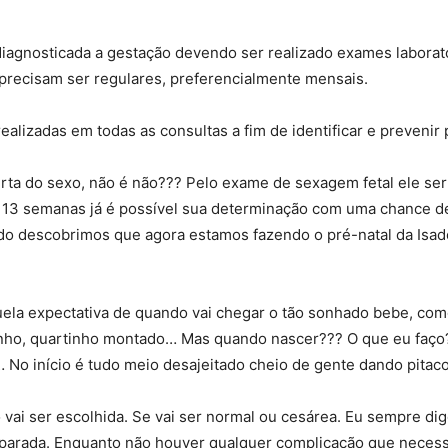
 diagnosticada a gestação devendo ser realizado exames laborato
recisam ser regulares, preferencialmente mensais.
lizadas em todas as consultas a fim de identificar e prevenir 
a do sexo, não é não??? Pelo exame de sexagem fetal ele ser
de 13 semanas já é possível sua determinação com uma chance d
 descobrimos que agora estamos fazendo o pré-natal da Isado
uela expectativa de quando vai chegar o tão sonhado bebe, como
inho, quartinho montado… Mas quando nascer??? O que eu faço??
No início é tudo meio desajeitado cheio de gente dando pitaco m
o vai ser escolhida. Se vai ser normal ou cesárea. Eu sempre dig
preparada. Enquanto não houver qualquer complicação que neces