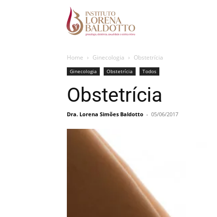
Home
Ginecologia
Obstetrícia
Ginecologia
Obstetrícia
Todos
Obstetrícia
Dra. Lorena Simões Baldotto
-
05/06/2017