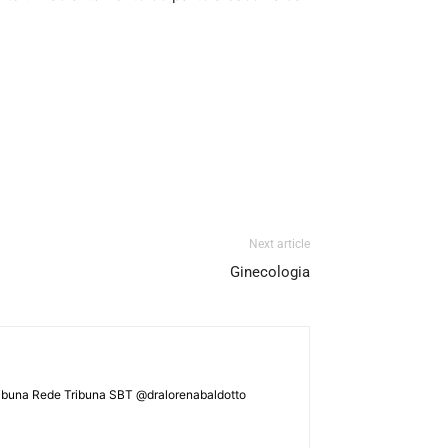
Next article
Ginecologia
ATribuna Rede Tribuna SBT @dralorenabaldotto