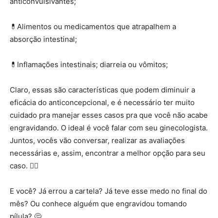
anticonvulsivantes;
⠀⠀⠀
💊
Alimentos ou medicamentos que atrapalhem a
absorção intestinal;
⠀⠀⠀
💊
Inflamações intestinais; diarreia ou vômitos;
⠀⠀⠀
Claro, essas são características que podem diminuir a
eficácia do anticoncepcional, e é necessário ter muito
cuidado pra manejar esses casos pra que você não acabe
engravidando. O ideal é você falar com seu ginecologista.
Juntos, vocês vão conversar, realizar as avaliações
necessárias e, assim, encontrar a melhor opção para seu
caso.
👩‍⚕️
⠀⠀⠀
E você? Já errou a cartela? Já teve esse medo no final do
mês? Ou conhece alguém que engravidou tomando
pílula?
🤔