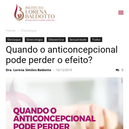
Home
Destaque
Destaque
Ginecologia
Obstetrícia
Sexualidade
Todos
Quando o anticoncepcional
pode perder o efeito?
Dra. Lorena Simões Baldotto
-
16/12/2019
0