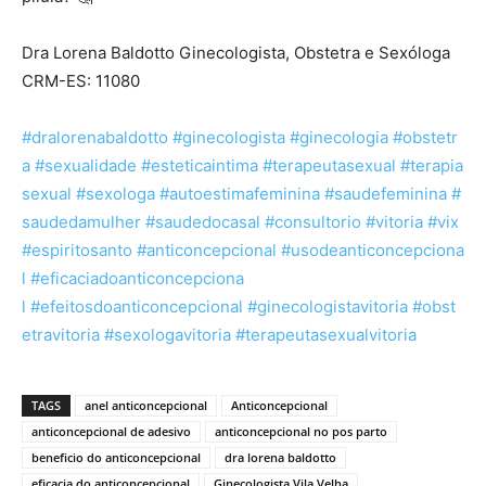
⠀⠀⠀
Dra Lorena Baldotto Ginecologista, Obstetra e Sexóloga
CRM-ES: 11080
⠀⠀⠀⠀⠀⠀⠀⠀⠀
#dralorenabaldotto
#ginecologista
#ginecologia
#obstetr
a
#sexualidade
#esteticaintima
#terapeutasexual
#terapia
sexual
#sexologa
#autoestimafeminina
#saudefeminina
#
saudedamulher
#saudedocasal
#consultorio
#vitoria
#vix
#espiritosanto
#anticoncepcional
#usodeanticoncepciona
l
#eficaciadoanticoncepciona
l
#efeitosdoanticoncepcional
#ginecologistavitoria
#obst
etravitoria
#sexologavitoria
#terapeutasexualvitoria
TAGS
anel anticoncepcional
Anticoncepcional
anticoncepcional de adesivo
anticoncepcional no pos parto
beneficio do anticoncepcional
dra lorena baldotto
eficacia do anticoncepcional
Ginecologista Vila Velha