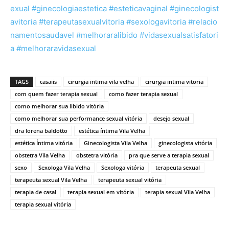
exual
#ginecologiaestetica
#esteticavaginal
#ginecologist
avitoria
#terapeutasexualvitoria
#sexologavitoria
#relacio
namentosaudavel
#melhoraralibido
#vidasexualsatisfatori
a
#melhoraravidasexual
TAGS
casaiis
cirurgia intima vila velha
cirurgia intima vitoria
com quem fazer terapia sexual
como fazer terapia sexual
como melhorar sua libido vitória
como melhorar sua performance sexual vitória
desejo sexual
dra lorena baldotto
estética íntima Vila Velha
estética Íntima vitória
Ginecologista Vila Velha
ginecologista vitória
obstetra Vila Velha
obstetra vitória
pra que serve a terapia sexual
sexo
Sexologa Vila Velha
Sexologa vitória
terapeuta sexual
terapeuta sexual Vila Velha
terapeuta sexual vitória
terapia de casal
terapia sexual em vitória
terapia sexual Vila Velha
terapia sexual vitória