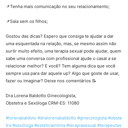
📌
Tenha mais comunicação no seu relacionamento;
⠀⠀⠀⠀⠀⠀⠀⠀⠀
📌
Saia sem os filhos;
⠀⠀⠀⠀⠀⠀⠀⠀⠀
Gostou das dicas? Espero que consiga te ajudar a dar
uma esquentada na relação, mas, se mesmo assim não
surtir muito efeito, uma terapia sexual pode ajudar, quem
sabe uma conversa com profissional ajude o casal a se
relacionar melhor? E você? Tem alguma dica que você
sempre usa para dar aquele up? Algo que goste de usar,
fazer ou imaginar? Deixe nos comentários
📝
⠀⠀⠀⠀⠀⠀⠀⠀⠀
Dra Lorena Baldotto Ginecologista,
Obstetra e Sexóloga CRM-ES: 11080
⠀⠀⠀⠀⠀⠀⠀⠀
#lorenabaldoto
#dralorenabaldotto
#ginecologista
#obste
tra
#sexóloga
#esteticaintima
#terapiasexual
#terapeutas