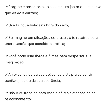
⠀⠀⠀⠀⠀⠀⠀⠀⠀
📌
Programe passeios a dois, como um jantar ou um show
que os dois curtam;
⠀⠀⠀⠀⠀⠀⠀⠀⠀
📌
Use brinquedinhos na hora do sexo;
⠀⠀⠀⠀⠀⠀⠀⠀
📌
Se imagine em situações de prazer, crie roteiros para
uma situação que considera erótica;
⠀⠀⠀⠀⠀⠀⠀⠀
📌
Você pode usar livros e filmes para despertar sua
imaginação;
⠀⠀⠀⠀⠀⠀⠀⠀
📌
Ame-se, cuide da sua saúde, se vista pra se sentir
bonita(o), cuide da sua aparência;
⠀⠀⠀⠀⠀⠀⠀⠀
📌
Não leve trabalho para casa e dê mais atenção ao seu
relacionamento;
⠀⠀⠀⠀⠀⠀⠀⠀⠀