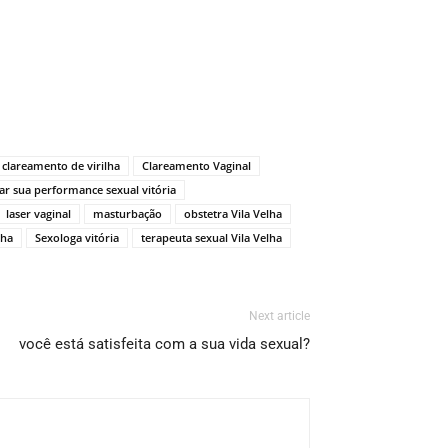
clareamento de virilha
Clareamento Vaginal
r sua performance sexual vitória
laser vaginal
masturbação
obstetra Vila Velha
lha
Sexologa vitória
terapeuta sexual Vila Velha
Next article
você está satisfeita com a sua vida sexual?