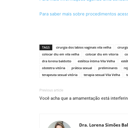
Para saber mais sobre procedimentos aces
TAGS
cirurgia dos labios vaginais vila velha
cirurgi
colocar diu em vila velha
colocar diu em vitoria
co
dra lorena baldotto
estética íntima Vila Velha
esté
obstetra vitória
prática sexual
preliminares
re
terapeuta sexual vitória
terapia sexual Vila Velha
t
Previous article
Você acha que a amamentação está interferind
Dra. Lorena Simões Ba