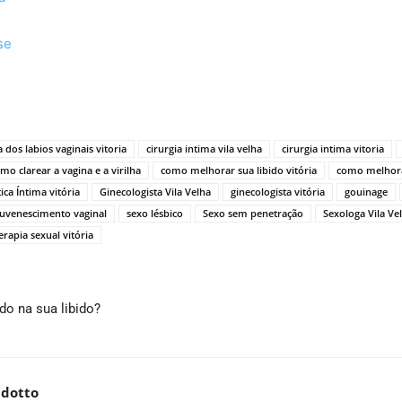
se
a dos labios vaginais vitoria
cirurgia intima vila velha
cirurgia intima vitoria
mo clarear a vagina e a virilha
como melhorar sua libido vitória
como melhora
tica Íntima vitória
Ginecologista Vila Velha
ginecologista vitória
gouinage
juvenescimento vaginal
sexo lésbico
Sexo sem penetração
Sexologa Vila Ve
erapia sexual vitória
o na sua libido?
ldotto