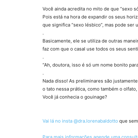
Você ainda acredita no mito de que “sexo 
Pois está na hora de expandir os seus hori
que significa “sexo lésbico”, mas pode ser 
.
Basicamente, ele se utiliza de outras manei
faz com que o casal use todos os seus sent
.
“Ah, doutora, isso é só um nome bonito par
.
Nada disso! As preliminares são justamente p
o tato nessa prática, como também o olfato,
Você já conhecia o gouinage?
Vai lá no insta @dra.lorenabaldotto
que sempr
Para mais informações agende uma consult