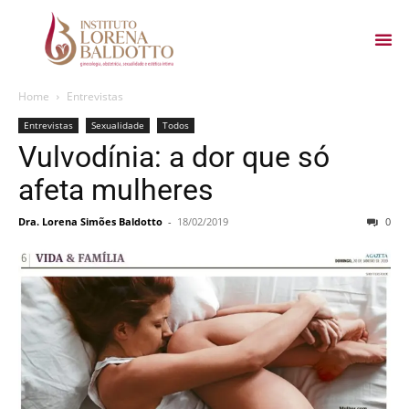
Home
Entrevistas
Entrevistas
Sexualidade
Todos
Vulvodínia: a dor que só
afeta mulheres
Dra. Lorena Simões Baldotto
-
18/02/2019
0