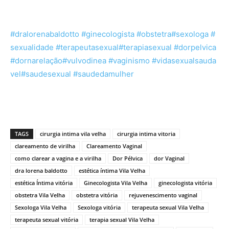
#dralorenabaldotto
#ginecologista
#obstetra
#sexologa
#
sexualidade
#terapeutasexual
#terapiasexual
#dorpelvica
#dornarelação
#vulvodinea
#vaginismo
#vidasexualsauda
vel
#saudesexual
#saudedamulher
TAGS
cirurgia intima vila velha
cirurgia intima vitoria
clareamento de virilha
Clareamento Vaginal
como clarear a vagina e a virilha
Dor Pélvica
dor Vaginal
dra lorena baldotto
estética íntima Vila Velha
estética Íntima vitória
Ginecologista Vila Velha
ginecologista vitória
obstetra Vila Velha
obstetra vitória
rejuvenescimento vaginal
Sexologa Vila Velha
Sexologa vitória
terapeuta sexual Vila Velha
terapeuta sexual vitória
terapia sexual Vila Velha