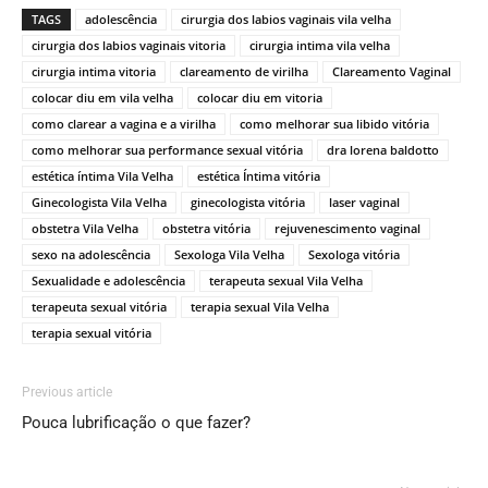
TAGS
adolescência
cirurgia dos labios vaginais vila velha
cirurgia dos labios vaginais vitoria
cirurgia intima vila velha
cirurgia intima vitoria
clareamento de virilha
Clareamento Vaginal
colocar diu em vila velha
colocar diu em vitoria
como clarear a vagina e a virilha
como melhorar sua libido vitória
como melhorar sua performance sexual vitória
dra lorena baldotto
estética íntima Vila Velha
estética Íntima vitória
Ginecologista Vila Velha
ginecologista vitória
laser vaginal
obstetra Vila Velha
obstetra vitória
rejuvenescimento vaginal
sexo na adolescência
Sexologa Vila Velha
Sexologa vitória
Sexualidade e adolescência
terapeuta sexual Vila Velha
terapeuta sexual vitória
terapia sexual Vila Velha
terapia sexual vitória
Previous article
Pouca lubrificação o que fazer?