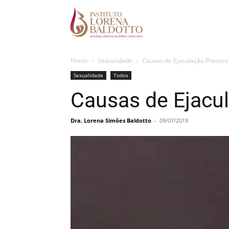
Home
Sexualidade
Causas de Ejaculação Precoce
Sexualidade
Todos
Causas de Ejacu
Dra. Lorena Simões Baldotto
-
09/07/2018