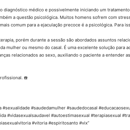
 do diagnóstico médico e possivelmente iniciando um tratamen
também a questão psicológica. Muitos homens sofrem com stress
a mais comum para a ejaculação precoce é a psicológica. Para i
erapia, porém durante a sessão são abordados assuntos relacio
da mulher ou mesmo do casal. É uma excelente solução para a
ças relacionados ao sexo, auxiliando o paciente a entender a
ofissional. ☎️
tra #sexualidade #saudedamulher #saudedocasal #educacaosex
ida #vidasexualsaudavel #autoestimasexual #terapiasexual #tr
iasexualvitoria #vitoria #espiritosanto #vix”