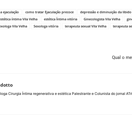
a ejaculação
como tratar Ejaculação precoce
depressão e diminuição da libido
estética íntima Vila Velha
estética Íntima vitória
Ginecologista Vila Velha
gin
exologa Vila Velha
Sexologa vitória
terapeuta sexual Vila Velha
terapeuta se
Qual o me
ldotto
loga Cirurgia Íntima regenerativa e estética Palestrante e Colunista do jornal 