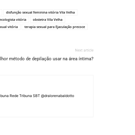
disfunção sexual feminina vitória Vila Velha
ecologista vitória
obstetra Vila Velha
xual vitória
terapia sexual para Ejaculação precoce
Next article
lhor método de depilação usar na área íntima?
ATribuna Rede Tribuna SBT @dralorenabaldotto