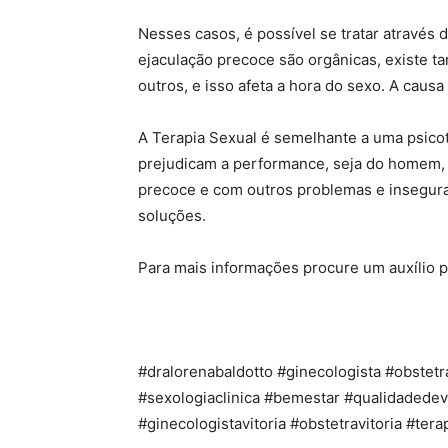
Nesses casos, é possível se tratar através
ejaculação precoce são orgânicas, existe 
outros, e isso afeta a hora do sexo. A caus
A Terapia Sexual é semelhante a uma psicot
prejudicam a performance, seja do homem, 
precoce e com outros problemas e inseguran
soluções.
Para mais informações procure um auxílio pr
#dralorenabaldotto #ginecologista #obste
#sexologiaclinica #bemestar #qualidadedev
#ginecologistavitoria #obstetravitoria #terap