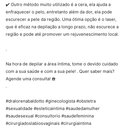
✔️ Outro método muito utilizado é a cera, ela ajuda a
enfraquecer o pelo, entretanto além da dor, ela pode
escurecer a pele da região. Uma ótima opção é o laser,
que é eficaz na depilação a longo prazo, não escurece a
região e pode até promover um rejuvenescimento local.
.
Na hora de depilar a área íntima, tome o devido cuidado
com a sua saúde e com a sua pele! . Quer saber mais?
Agende uma consulta! ☎️
.
#dralorenabaldotto #ginecologista #obstetra
#sexualidade #esteticaintima #saudedamulher
#saudesexual #consultorio #saudefeminina
#cirurgiadoslabiosvaginais #cirurgiaintima