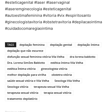
#esteticagenital #laser #laservaginal
#laseremginecologia #esteticagenital
#autoestimafeminina #vitoria #vix #espiritosanto
#ginecologistavitoria #obstetravitoria #depilacaointima
#cuidadocomaregiaointima
TAGS
depilação feminina
depilação genital
depilação íntima
depilação que não escurece
disfunção sexual feminina vitória Vila Velha
dra lorena baldotto
Dra. Lorena Simões Baldotto
estética íntima Vila Velha
estética Íntima vitória
ginecologista vitória
melhor depilação para virilha
obstetra vitória
saúde sexual vitória e Vila Velha
Sexologa Vila Velha
Sexologa vitória
terapeuta sexual Vila Velha
terapeuta sexual vitória
terapia sexual vitória
tratamento depilatório