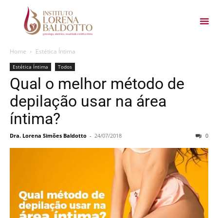
Home
Estética Íntima
Estética Íntima
Todos
Qual o melhor método de
depilação usar na área
íntima?
Dra. Lorena Simões Baldotto
-
24/07/2018
0