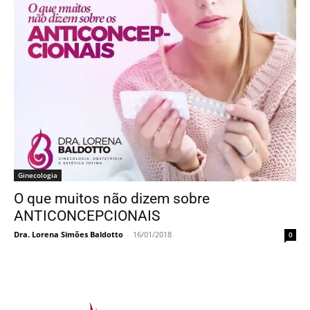
O que muitos não dizem sobre
ANTICONCEPCIONAIS
Dra. Lorena Simões Baldotto
-
16/01/2018
0
ATENDIMENTO
WhatApp: 55 27 99663-6355
E-mail: contato@lorenabaldotto.com.br
LOCALIZAÇÃO