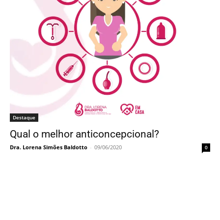
Destaque
Qual o melhor anticoncepcional?
Dra. Lorena Simões Baldotto
-
09/06/2020
0
Destaque
Anticoncepcional: qual você usa? Se dá
bem com ele?
Dra. Lorena Simões Baldotto
-
08/05/2020
0