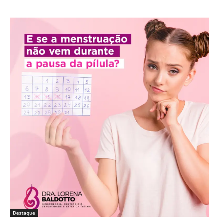
Destaque
E se a menstruação não vem durante a
pausa da pílula?
Dra. Lorena Simões Baldotto
-
19/06/2020
0