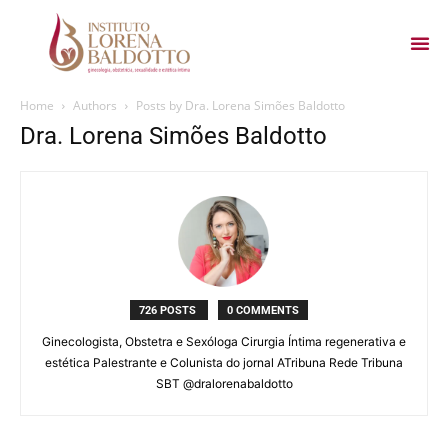
Home
Authors
Posts by Dra. Lorena Simões Baldotto
Dra. Lorena Simões Baldotto
726 POSTS
0 COMMENTS
Ginecologista, Obstetra e Sexóloga Cirurgia Íntima regenerativa e
estética Palestrante e Colunista do jornal ATribuna Rede Tribuna
SBT @dralorenabaldotto